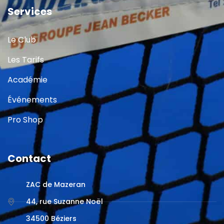
Services
Le Club
Les Tarifs
Académie
Événements
Pro Shop
Contact
ZAC de Mazeran
44, rue Suzanne Noël
34500 Béziers