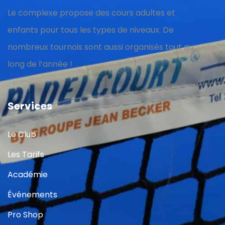
Le complexe propose des cours adultes et
enfants pour tous les types de niveaux. De
nombreux tournois sont aussi organisés tout au
long de l’année !
Services
Le Club
Les Tarifs
Académie
Événements
Pro Shop