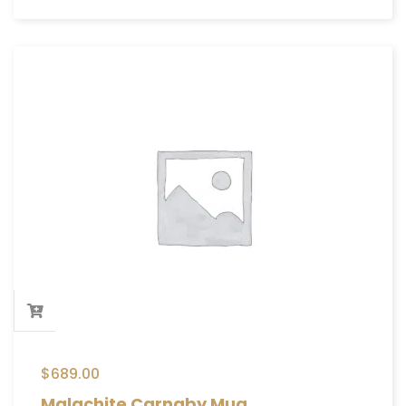
$
689.00
Malachite Carnaby Mug