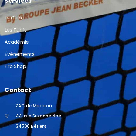
Services
Le Club
Les Tarifs
Académie
Événements
Pro Shop
Contact
ZAC de Mazeran
44, rue Suzanne Noël
34500 Béziers