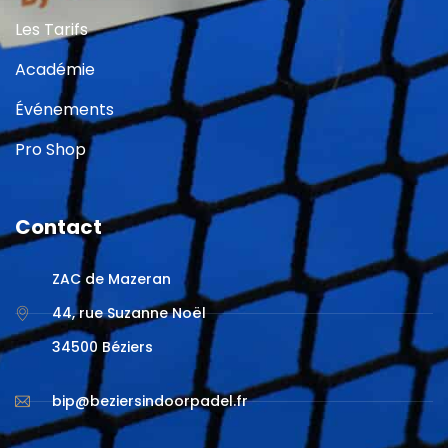
Les Tarifs
Académie
Événements
Pro Shop
Contact
ZAC de Mazeran
44, rue Suzanne Noël
34500 Béziers
bip@beziersindoorpadel.fr