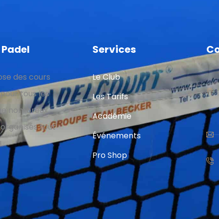
 Padel
Services
Co
se des cours
Le Club
pour tous les
Les Tarifs
 De nombreux
Académie
 organisés tout
Événements
!
Pro Shop