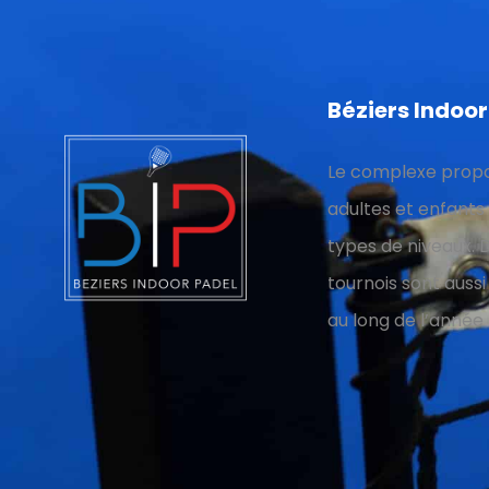
Béziers Indoor
Le complexe propo
adultes et enfants 
types de niveaux.
tournois sont aussi
au long de l’année 