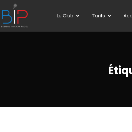
Le Club
Tarifs
Ac
Étiq