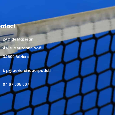
ntact
ZAC de Mazeran
44, rue Suzanne Noël
34500 Béziers
bip@beziersindoorpadel.fr
04 67 005 007