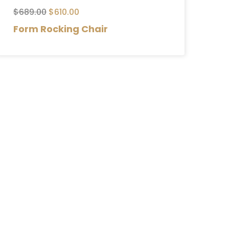
$
689.00
$
610.00
Form Rocking Chair