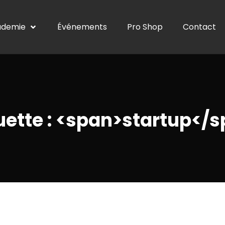
ademie
Événements
Pro Shop
Contact
uette : <span>startup</